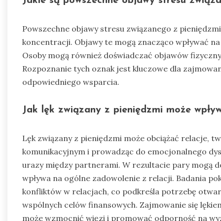
Jakie są powszechne objawy stresu związ
Powszechne objawy stresu związanego z pieniędzmi o
koncentracji. Objawy te mogą znacząco wpływać na 
Osoby mogą również doświadczać objawów fizycznych
Rozpoznanie tych oznak jest kluczowe dla zajmowan
odpowiedniego wsparcia.
Jak lęk związany z pieniędzmi może wpływ
Lęk związany z pieniędzmi może obciążać relacje, t
komunikacyjnym i prowadząc do emocjonalnego dyst
urazy między partnerami. W rezultacie pary mogą do
wpływa na ogólne zadowolenie z relacji. Badania pok
konfliktów w relacjach, co podkreśla potrzebę otwar
wspólnych celów finansowych. Zajmowanie się lęki
może wzmocnić więzi i promować odporność na wy