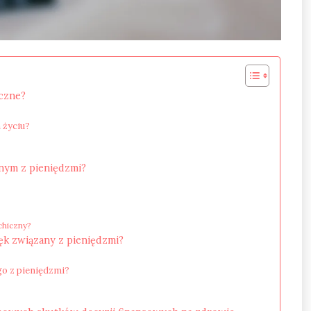
iczne?
 życiu?
anym z pieniędzmi?
chiczny?
ęk związany z pieniędzmi?
go z pieniędzmi?