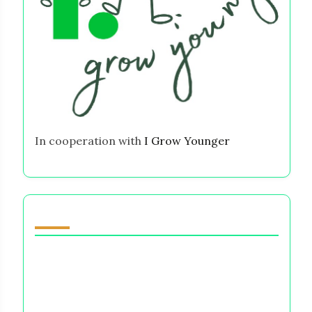
In cooperation with
I Grow Younger
Może Ci się również spodobać
Wpływ decyzji finansowych na zdrowie
psychiczne: stres, lęk i długoterminowe
dobrostan finansowy
Psychologiczne skutki wydawania pieniędzy: