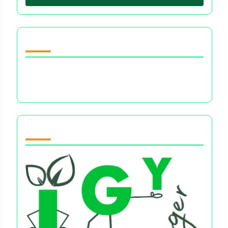
Odkryj losowy post
Finansowa wiedza: Znaczenie, korzyści i
globalne perspektywy
Partner