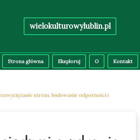
wielokulturowylublin.pl
Strona główna
Eksploruj
O
Kontakt
zezwyciężanie stresu, budowanie odporności i