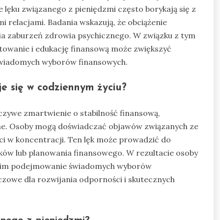
lęku związanego z pieniędzmi często borykają się z
i relacjami. Badania wskazują, że obciążenie
ia zaburzeń zdrowia psychicznego. W związku z tym
owanie i edukację finansową może zwiększyć
świadomych wyborów finansowych.
je się w codziennym życiu?
rczywe zmartwienie o stabilność finansową,
zne. Osoby mogą doświadczać objawów związanych ze
ści w koncentracji. Ten lęk może prowadzić do
ków lub planowania finansowego. W rezultacie osoby
nia im podejmowanie świadomych wyborów
uczowe dla rozwijania odporności i skutecznych