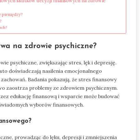
minowych skutków decyzji finansowych na zdrowie
e pieniędzy?
?
ach?
ywa na zdrowie psychiczne?
e psychiczne, zwiększając stres, lęk i depresję.
sto doświadczają nasilenia emocjonalnego
i zachowań. Badania pokazują, że stres finansowy
o zaostrza problemy ze zdrowiem psychicznym.
rzez edukację finansową i wsparcie może budować
 świadomych wyborów finansowych.
nansowego?
zne, prowadząc do lęku, depresji i zmniejszenia