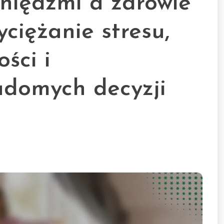
eniędzmi a zdrowie
ciężanie stresu,
ści i
adomych decyzji