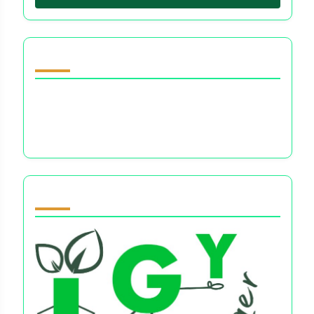
Odkryj losowy post
Finansowa wiedza i zdrowie emocjonalne:
Nawigacja w lęku, stresie i wzmocnieniu w
decyzjach finansowych
Partner