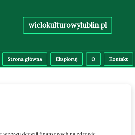
wielokulturowylublin.pl
Strona główna
Eksploruj
O
Kontakt
at wpływu decyzji finansowych na zdrowie