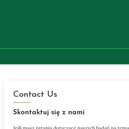
Skip
to
content
Contact Us
Skontaktuj się z nami
Jeśli masz pytania dotyczące naszych badań na tem